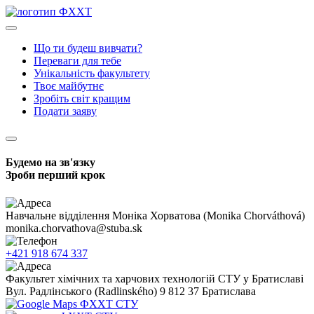
Що ти будеш вивчати?
Переваги для тебе
Унікальність факультету
Твоє майбутнє
Зробіть світ кращим
Подати заяву
Будемо на зв'язку
Зроби перший крок
Навчальне відділення
Моніка Хорватова (Monika Chorváthová)
monika.chorvathova@stuba.sk
+421 918 674 337
Факультет хімічних та харчових технологій СТУ у Братиславі
Вул. Радлінського (Radlinského) 9
812 37 Братислава