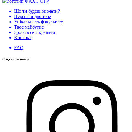
Що ти будеш вивчати?
Переваги для тебе
Унікальність факультету
Твоє майбутнє
Зробіть світ кращим
Kонтакт
FAQ
Слідуй за нами