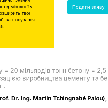
цінно. Знання
ї термінології у
Подати заяву
озширить твої
обі застосування
а.
 = 20 мільярдів тонн бетону = 2,5
зацією виробництва цементу та бе
і.
of. Dr. Ing. Martin Tchingnabé Palou