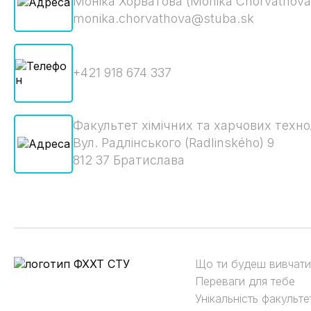
Моніка Хорватова (Monika Chorváthová
monika.chorvathova@stuba.sk
+421 918 674 337
Факультет хімічних та харчових техно
Вул. Радлінського (Radlinského) 9
812 37 Братислава
Що ти будеш вивчати
Переваги для тебе
Унікальність факульте