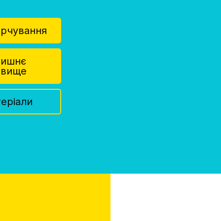
арчування
лишнє
овище
теріали