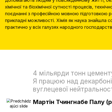
допомагають людям у повсякденному житті, без
хімічної та біохімічної сутності процесів, технічно
поєднанні з професійною мовною підготовкою р
прикладні можливості. Хімія як наука знайшла с
практично у всіх галузях народного господарств
лас з
4 мільярди тонн цементу
овідно,
Я працюю над декарбоні
хімію. Ця
вуглецевої нейтральност
равді є
Мартін Тчингнабе Палу (pr
р,