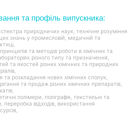
ання та профіль випускника:
спектра природничих наук, технічне розуміння
цих знань у промисловій, медичній та
ктиці,
принципів та методів роботи в хімічних та
лабораторіях різного типу та призначення,
тей та якостей різних хімічних та природних
іалів,
я та розкладання нових хімічних сполук,
рігання та продаж різних хімічних препаратів,
катів,
тичні полімери, поліграфія, текстильні та
и, переробка відходів, використання
сурсів,