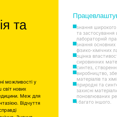
Працевлаштув
ія та
знання широкого 
та застосування 
лабораторній пра
знання основних 
фізико-хімічних 
оцінка властивос
сировинних матер
синтез, створенн
виробництво, збе
матеріалів та хімі
ені можливості у
природні та синте
 світ нових
захисні матеріал
едицини. Меж для
поновлюваних ре
і багато іншого.
нтазією. Відчуття
справді