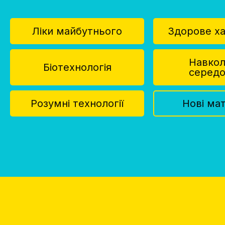
Ліки майбутнього
Здорове х
Навко
Біотехнологія
серед
Розумні технології
Нові ма