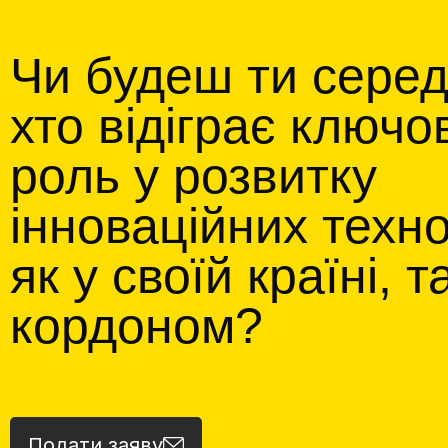
Чи будеш ти серед
хто відіграє ключо
роль у розвитку
інноваційних техно
як у своїй країні, та
кордоном?
Подати заяву