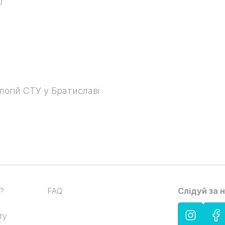
)
логій СТУ у Братиславі
?
FAQ
Слідуй за 
ту