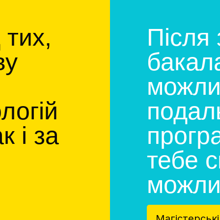
 тих,
Після 
ву
бакал
можли
логій
подаль
к і за
програ
тебе 
можли
Магістерськ