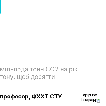
 мільярда тонн CO
2
на рік.
Після ав
тону, щоб досягти
приводу 
з’являєт
наука не
), професор, ФХXТ СТУ
причиною