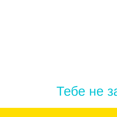
насамперед
У
Тебе не з