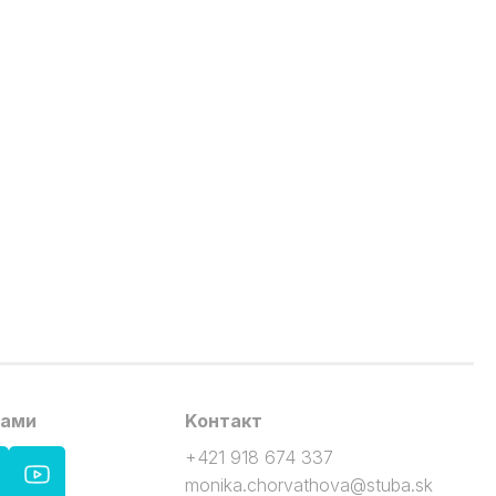
нами
Kонтакт
+421 918 674 337
monika.chorvathova@stuba.sk