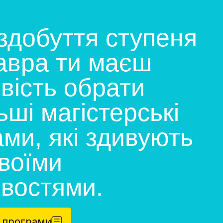
здобуття ступеня
авра ти маєш
вість обрати
ші магістерські
ми, які здивують
своїми
востями.
і програми